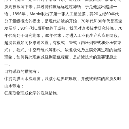
质则被截留下来，其过滤精度远远超过滤纸，于是他提出超滤一
语，1896年，Martin制出了第一张人工超滤膜，其20世纪60年代，
分子量级概念的提出，是现代超滤的开始，70年代和80年代是高速
发展期，90年代以后开始趋于成熟。我国对该项技术研究较晚，70
年代尚处于研究期限，80年代末，才进入工业化生产和应用阶段。
超滤装置如同反渗透装置，有板式、管式（内压列管式和外压管束
式）、卷式、中空纤维式等形式。浓差极化乃是膜分离过程的自然
现象，如何将此现象减轻到最低程度，是超滤技术的重要课题之
一。
目前采取的措施有：
①提高膜面水流速度，以减小边界层厚度，并使被截留的溶质及时
由水带走；
②采取物理或化学的洗涤措施。