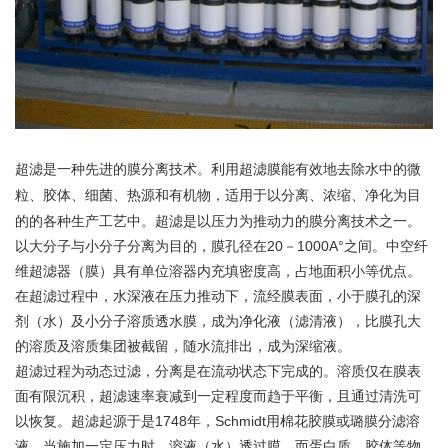
超滤是一种先进的膜分离技术。利用超滤膜能有效地去除水中的微
粒、胶体、细菌、热源和有机物，适用于以分离、浓缩、净化为目
的的各种生产工艺中。
超滤是以压力为推动力的膜分离技术之一。
以大分子与小分子分离为目的，膜孔径在20－1000A°之间。中空纤
维超滤器（膜）具有单位溶器内充填密度高，占地面积小等优点。
在超滤过程中，水深液在压力推动下，流经膜表面，小于膜孔的深
剂（水）及小分子溶质透水膜，成为净化液（滤清液），比膜孔大
的溶质及溶质集团被截留，随水流排出，成为深缩液。
超滤过程为动态过滤，分离是在流动状态下完成的。溶质仅在膜表
面有限沉积，超滤速率衰减到一定程度而趋于平衡，且通过清洗可
以恢复。超滤起源于是1748年，Schmidt用棉花胶膜或璐膜分滤溶
液，当施加一定压力时，溶液（水）透过膜，而蛋白质、胶体等物