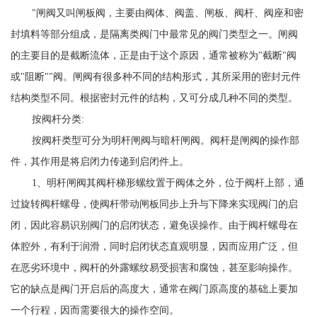
"闸阀又叫闸板阀，主要由阀体、阀盖、闸板、阀杆、阀座和密
封填料等部分组成，是隔离类阀门中最常见的阀门类型之一。闸阀
的主要目的是截断流体，正是由于这个原因，通常被称为"截断"阀
或"阻断""阀。闸阀有很多种不同的结构形式，其所采用的密封元件
结构类型不同。根据密封元件的结构，又可分成几种不同的类型。
按阀杆分类:
按阀杆类型可分为明杆闸阀与暗杆闸阀。阀杆是闸阀的操作部
件，其作用是将启闭力传递到启闭件上。
1、明杆闸阀其阀杆梯形螺纹置于阀体之外，位于阀杆上部，通
过旋转阀杆螺母，使阀杆带动闸板同步上升与下降来实现阀门的启
闭，因此容易识别阀门的启闭状态，避免误操作。由于阀杆螺母在
体腔外，有利于润滑，同时启闭状态直观明显，因而应用广泛，但
在恶劣环境中，阀杆的外露螺纹易受损害和腐蚀，甚至影响操作。
它的缺点是阀门开启后的高度大，通常在阀门原高度的基础上要加
一个行程，因而需要很大的操作空间。