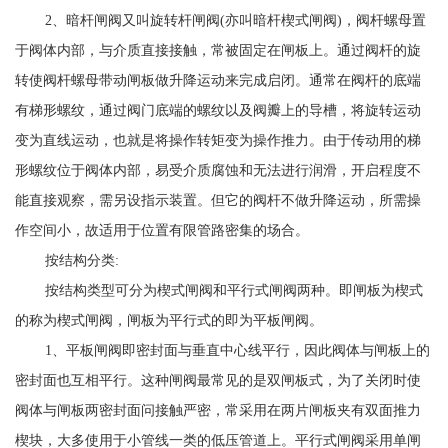
2、暗杆闸阀又叫旋转杆闸阀(亦叫暗杆楔式闸阀)，阀杆螺母置
于阀体内部，与介质直接接触，常被固定在闸板上。通过阀杆的旋
转使阀杆螺母带动闸板做升降运动来完成启闭。通常在阀杆的底端
有梯形螺纹，通过阀门底端的螺纹以及阀瓣上的导槽，将旋转运动
变为直线运动，也就是将操作转矩变为操作推力。由于传动用的梯
形螺纹位于阀体内部，易受介质腐蚀和无法进行润滑，开启程度不
能直接观察，需另设指示装置。但它的阀杆不做升降运动，所需操
作空间小，故适用于位置有限管路密集的场合。
按结构分类:
按结构类型可分为楔式闸阀和平行式闸阀两种。即闸板为楔式
的称为楔式闸阀，闸板为平行式的即为平板闸阀。
1、平板闸阀即密封面与垂直中心线平行，因此阀体与闸板上的
密封面也互相平行。这种闸阀最常见的是双闸板式，为了关闭时使
阀体与闸板两密封面问接触严密，常采用在两片闸板夹有双面推力
楔块，大多使用于小管线一类的低压管道上。平行式闸阀采用单闸