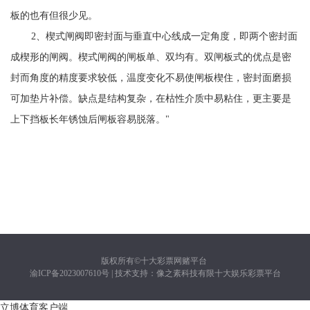
板的也有但很少见。
2、楔式闸阀即密封面与垂直中心线成一定角度，即两个密封面
成楔形的闸阀。楔式闸阀的闸板单、双均有。双闸板式的优点是密
封而角度的精度要求较低，温度变化不易使闸板楔住，密封面磨损
可加垫片补偿。缺点是结构复杂，在枯性介质中易粘住，更主要是
上下挡板长年锈蚀后闸板容易脱落。"
版权所有©十大彩票网赌平台 ​​
渝ICP备2023007610号 | 技术支持：像之素科技有限十大娱乐彩票平台
立博体育客户端