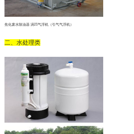
焦化废水除油器
涡凹气浮机（引气气浮机）
二、水处理类