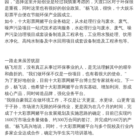
园，"选择这里开始创业是经过我慎重考虑的，大渡口区对于环保很
是重视，同时这里也有很好的创业政策。"杨飞说，很快，十大娱乐
彩票平台便在节能环保产业园成立。
如今，十大彩票网赌平台业务稳定，从水处理行业与废水、废气、
噪声污染项目一站式技术咨询服务，水处理行业与废水、废气、噪
声污染治理项目成套设备制造及工程承包，工业用水预处理、饮用
水净化、高纯水制备及中水回用项目成套设备制造及工程承包等。
一路走来虽苦犹甜
杨飞坦言，没有真正从事过环保事业的人，是无法理解其中的艰辛
和曲折的。"我们做环保不仅是一份项目，也有着很大的使命。"
为了更好地创业，目前十大彩票网赌平台博士型专家就有4位。下一
步，杨飞说，他希望十大彩票网赌平台夯实基础、增加利润、形成
核心产品，同时铸造品牌，强化业务平台。
"我很自豪我正在做环境工作，不仅是让'天更蓝、水更绿、山更青'益
于子孙，市场潜力无限的环保伟业，更是因为在几个月的时间，完
成了十大彩票网赌平台发展规划及实施思路的确定，目前已实现约
1600万市场业务量储备、约300万合同的签订、并完成约160万的产
值。"杨飞高兴地说，同时，十大彩票网赌平台与多个院校及行业内
多家企业达成合作，确定为学生实习培训基地。