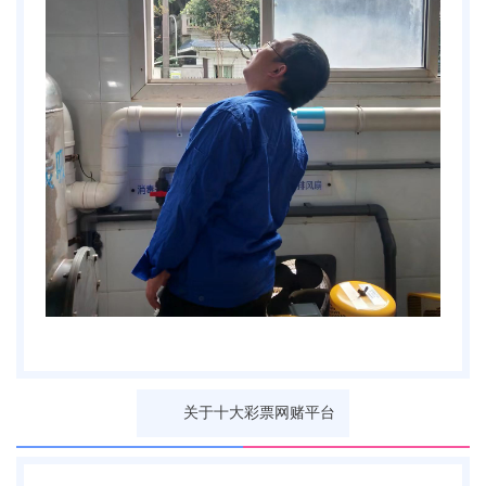
关于十大彩票网赌平台