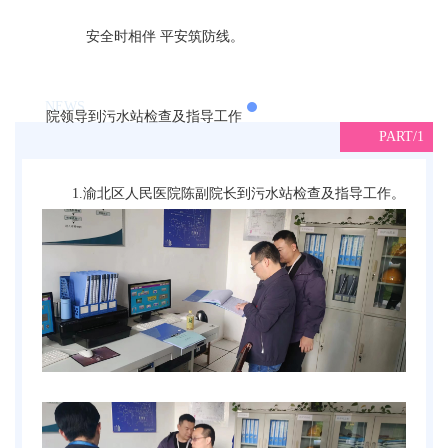
安全时相伴 平安筑防线。
NEWS
院领导到污水站检查及指导工作
PART/1
1.渝北区人民医院陈副院长到污水站检查及指导工作。