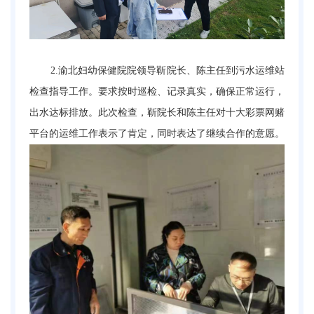
2.渝北妇幼保健院院领导靳院长、陈主任到污水运维站
检查指导工作。要求按时巡检、记录真实，确保正常运行，
出水达标排放。此次检查，靳院长和陈主任对十大彩票网赌
平台的运维工作表示了肯定，同时表达了继续合作的意愿。