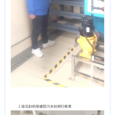
2.渝北妇幼保健院污水站例行检查