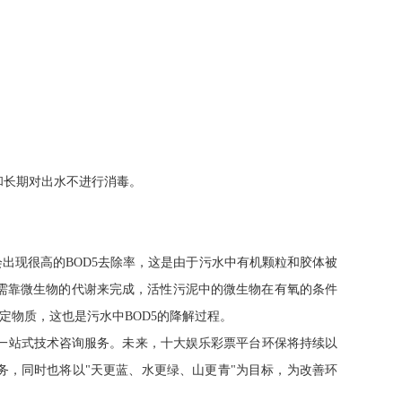
和长期对出水不进行消毒。
出现很高的BOD5去除率，这是由于污水中有机颗粒和胶体被
需靠微生物的代谢来完成，活性污泥中的微生物在有氧的条件
定物质，这也是污水中BOD5的降解过程。
一站式技术咨询服务。未来，十大娱乐彩票平台环保将持续以
务，同时也将以"天更蓝、水更绿、山更青"为目标，为改善环