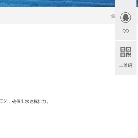
QQ
二维码
工艺，确保出水达标排放。