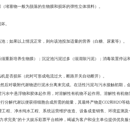
塞（堵塞物一般为脱落的生物膜和损坏的弹性立体填料）。
损坏。
该池；如果以上情况正常，则向该池投加适量的营养（白糖、尿素等）。
必须重新培养生物膜）；沉淀池污泥过多（须清除污泥）；消毒装置停运
风机是否损坏（此时可形成电流过大，断路开关自动断开）。
，然后对吸附代谢物进行泥水分离来完成。在活性污泥与污水接触初期，会
对污水中悬浮物和胶体起作用，对溶解性有机物不起作用。溶解性有机物
分解代谢以便获得细胞合成所需的能量，其最终产物是CO2和H2O等稳
理工程、净水纯水工程、系统运营维护改造、设备成套销售、环境监测及
、力求完美"的十大娱乐彩票平台精神，竭诚为客户和业主单位提供优良服