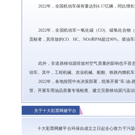
2022年，全国机动车保有量达到4.17亿辆，同比增长
2022年，全国机动车一氧化碳（CO)、碳氢化合物（H
贡献者，其排放的CO、HC、NOx和PM超过90%。柴油
此外，非道路移动源排放对空气质量的影响也不容忽视。非
动车。其中，工程机械、农业机械、船舶、铁路内燃机车、飞机排
2022年，各地按照中央决策部署，统筹开展"车-
管、开展车用油品质量专项检查、建立完善移动源污染治
关于十大彩票网赌平台
十大彩票网赌平台环保自成立之日起全心致力于污染