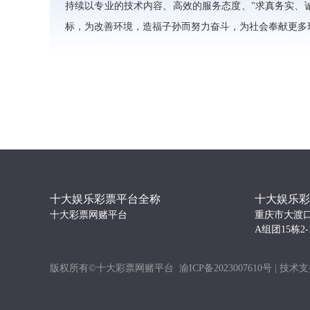
持续以专业的技术内容、高效的服务态度、"求真务实、
标，为改善环境，造福子孙而努力奋斗，为社会奉献更多
十大娱乐彩票平台全称
十大娱乐彩
十大彩票网赌平台
重庆市大渡
A组团15栋2-
版权所有©十大彩票网赌平台 ​​
渝ICP备2023007610号 