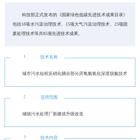
科技部正式发布的《国家绿色低碳先进技术成果目录》
包括18项水污染治理技术、15项大气污染治理技术、23项固
废处理技术等共85项先进技术成果。
1
技术名称
城市污水短程反硝化耦合部分厌氧氨氧化深度脱氮技术
2
适用范围
城镇污水处理厂新建或升级改造
3
技术内容