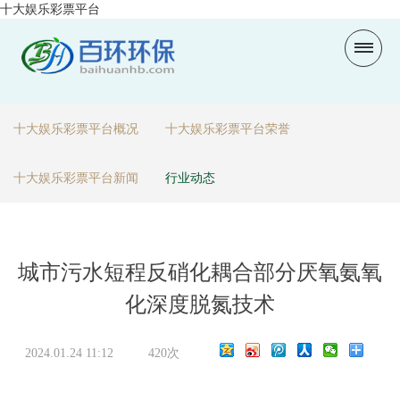
十大娱乐彩票平台
十大娱乐彩票平台概况
十大娱乐彩票平台荣誉
十大娱乐彩票平台新闻
行业动态
城市污水短程反硝化耦合部分厌氧氨氧
化深度脱氮技术
2024.01.24 11:12
420次