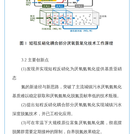
3.2 主要创新点
(1)发现并实现短程反硝化为厌氧氨氧化提供基质亚硝
态
氮的新途径与新思路，突破了主流城镇污水厌氧氨氧化
基质难以稳定获取和厌氧氨氧化脱氮贡献率低的技术瓶颈。
(2)提出短程反硝化耦合部分厌氧氨氧化实现城镇污水
深度脱氮技术，并已工程化应用。
(3)可在常温下大规模原位富集厌氧氨氧化菌，彻底摆
脱菌群需要定期接种的限制，自养脱氮效果稳定。