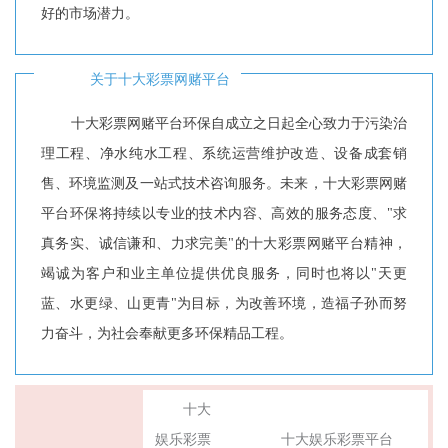
好的市场潜力。
关于十大彩票网赌平台
十大彩票网赌平台环保自成立之日起全心致力于污染治
理工程、净水纯水工程、系统运营维护改造、设备成套销
售、环境监测及一站式技术咨询服务。未来，十大彩票网赌
平台环保将持续以专业的技术内容、高效的服务态度、"求
真务实、诚信谦和、力求完美"的十大彩票网赌平台精神，
竭诚为客户和业主单位提供优良服务，同时也将以"天更
蓝、水更绿、山更青"为目标，为改善环境，造福子孙而努
力奋斗，为社会奉献更多环保精品工程。
十大
娱乐彩票
十大娱乐彩票平台