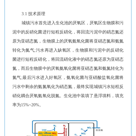
3.1 技术原理
城镇污水首先进入生化池的厌氧区，厌氧区生物膜和污
泥中的反硝化菌进行短程反硝化，将回流污泥中的硝态氮还
原为亚硝态氮，生物膜上的厌氧氨氧化菌将亚硝态氮和氨氮
转化为氮气;污水再进入缺氧区，生物膜和污泥中的反硝化
菌进行短程反硝化，将回流硝化液中的硝态氮还原为亚硝态
氮，而后生物膜中的厌氧氨氧化菌将亚硝态氮和氨氮转化为
氮气;最后污水进入好氧区，氨氧化菌与亚硝酸盐氧化菌将
污水中剩余的氨氮氧化为硝态氮，最终实现城镇污水短程反
硝化耦合厌氧氨氧化脱氮。生化池中装填了悬浮填料，填充
率为15%~20%。