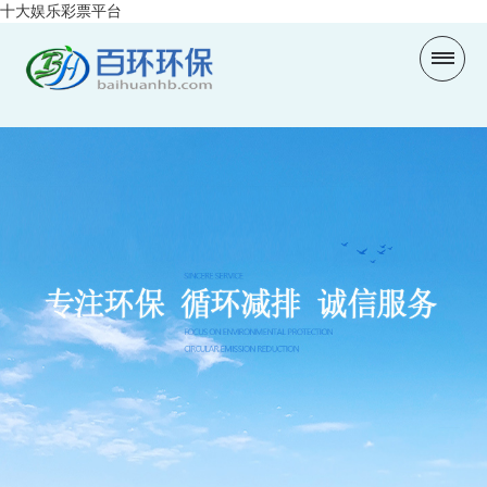
十大娱乐彩票平台