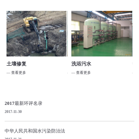
工园
土壤修复
游泳池水循环净化处理工程
固体废弃物工程
洗浴污水
工业
中
程
— 查看更多
— 查看更多
— 查看更多
— 查看更多
— 
— 查
2017最新环评名录
2017-11-30
中华人民共和国水污染防治法