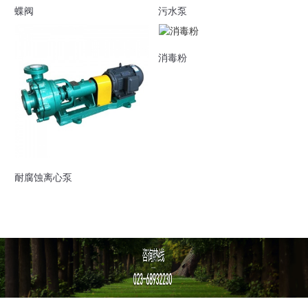
蝶阀
污水泵
消毒粉
耐腐蚀离心泵