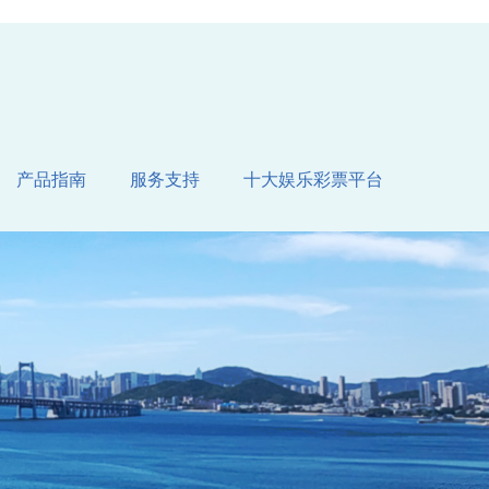
产品指南
服务支持
十大娱乐彩票平台