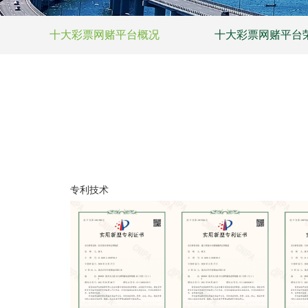
十大彩票网赌平台概况
十大彩票网赌平台
专利技术