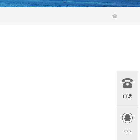
电话
QQ