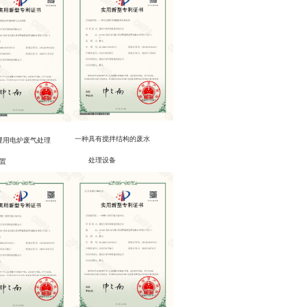
一种具有搅拌结构的废水
理用电炉废气处理
处理设备
置