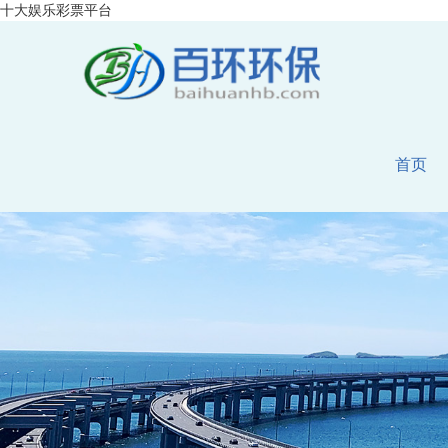
十大娱乐彩票平台
首页