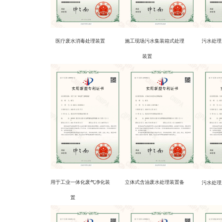
医疗废水
消毒
处理装置
施工现场污水集装箱式处理
污
水处理
装置
用于工业一体化废气净化装
立体式含油废水处理装置备
污水处理
置