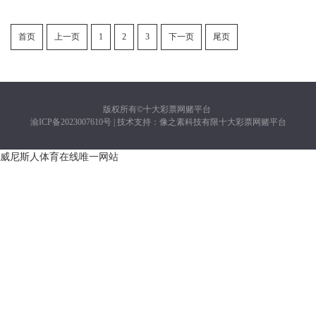
首页
上一页
1
2
3
下一页
尾页
版权所有©十大彩票网赌平台 ​​
渝ICP备2023007610号 | 技术支持：像之素科技有限十大彩票网赌平台
威尼斯人体育在线唯一网站