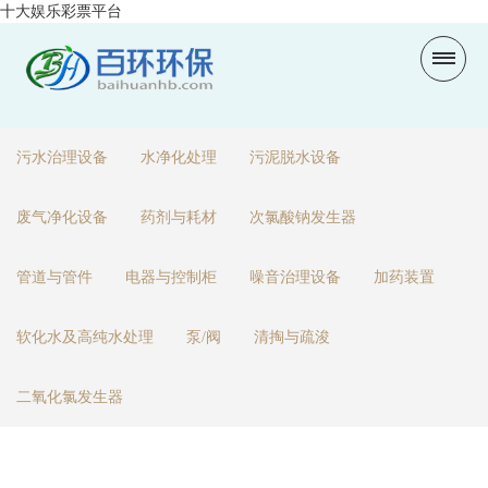
十大娱乐彩票平台
污水治理设备
水净化处理
污泥脱水设备
废气净化设备
药剂与耗材
次氯酸钠发生器
管道与管件
电器与控制柜
噪音治理设备
加药装置
软化水及高纯水处理
泵/阀
清掏与疏浚
二氧化氯发生器