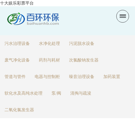
十大娱乐彩票平台
污水治理设备
水净化处理
污泥脱水设备
废气净化设备
药剂与耗材
次氯酸钠发生器
管道与管件
电器与控制柜
噪音治理设备
加药装置
软化水及高纯水处理
泵/阀
清掏与疏浚
二氧化氯发生器