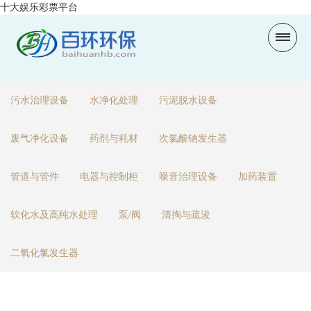
十大娱乐彩票平台
污水治理设备
水净化处理
污泥脱水设备
废气净化设备
药剂与耗材
次氯酸钠发生器
管道与管件
电器与控制柜
噪音治理设备
加药装置
软化水及高纯水处理
泵/阀
清掏与疏浚
二氧化氯发生器