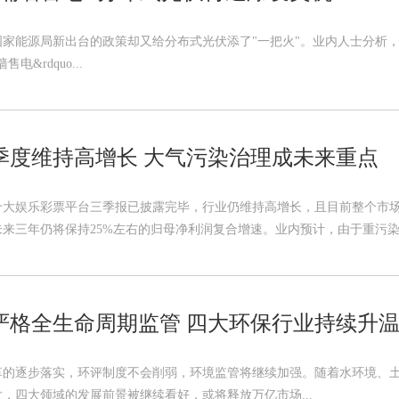
，国家能源局新出台的政策却又给分布式光伏添了"一把火"。业内人士分
电&rdquo...
季度维持高增长 大气污染治理成未来重点
十大娱乐彩票平台三季报已披露完毕，行业仍维持高增长，且目前整个市
来三年仍将保持25%左右的归母净利润复合增速。业内预计，由于重污染天
严格全生命周期监管 四大环保行业持续升
革的逐步落实，环评制度不会削弱，环境监管将继续加强。随着水环境、
，四大领域的发展前景被继续看好，或将释放万亿市场...