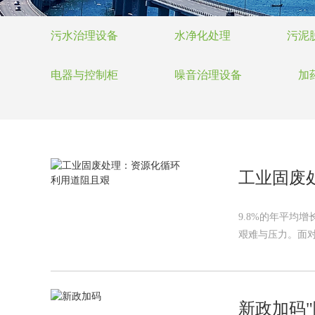
污水治理设备
水净化处理
污泥
电器与控制柜
噪音治理设备
加
工业固废
9.8%的年平均
艰难与压力。面对
新政加码