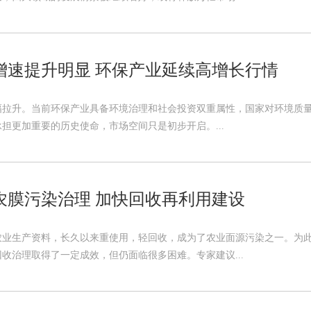
增速提升明显 环保产业延续高增长行情
拉升。当前环保产业具备环境治理和社会投资双重属性，国家对环境质量
担更加重要的历史使命，市场空间只是初步开启。...
农膜污染治理 加快回收再利用建设
农业生产资料，长久以来重使用，轻回收，成为了农业面源污染之一。为
收治理取得了一定成效，但仍面临很多困难。专家建议...