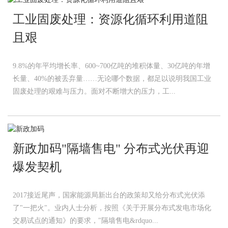
工业固废处理：资源化循环利用道阻
且艰
9.8%的年平均增长率、600~700亿吨的堆积体量、30亿吨的年增
长量、40%的被丢弃量……无论哪个数据，都足以说明我国工业
固废处理的艰难与压力。面对不断增大的压力，工...
新政加码"隔墙售电" 分布式光伏再迎
爆发契机
2017接近尾声，国家能源局新出台的政策却又给分布式光伏添
了"一把火"。业内人士分析，按照《关于开展分布式发电市场化
交易试点的通知》的要求，"隔墙售电&rdquo...