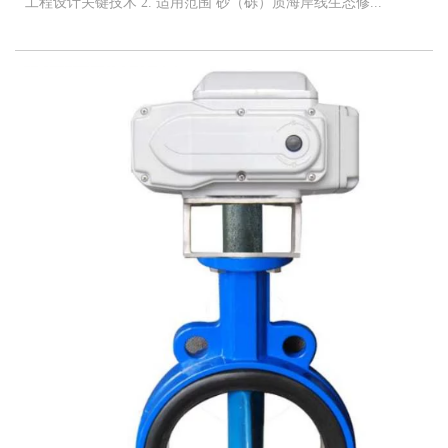
工程设计关键技术 2. 适用范围 砂（砾）质海岸线生态修...