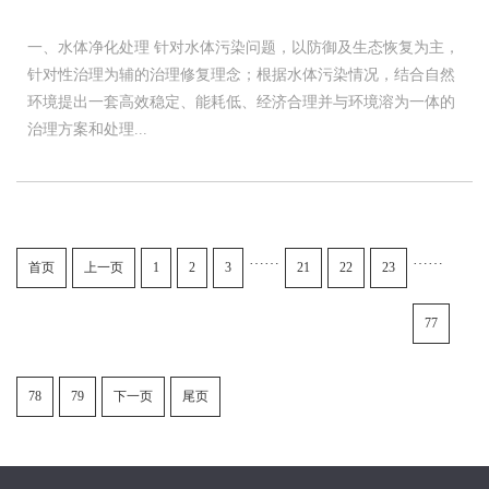
一、水体净化处理 针对水体污染问题，以防御及生态恢复为主，
针对性治理为辅的治理修复理念；根据水体污染情况，结合自然
环境提出一套高效稳定、能耗低、经济合理并与环境溶为一体的
治理方案和处理...
……
……
首页
上一页
1
2
3
21
22
23
77
78
79
下一页
尾页