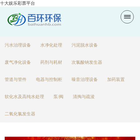
十大娱乐彩票平台
污水治理设备
水净化处理
污泥脱水设备
废气净化设备
药剂与耗材
次氯酸钠发生器
管道与管件
电器与控制柜
噪音治理设备
加药装置
软化水及高纯水处理
泵/阀
清掏与疏浚
二氧化氯发生器