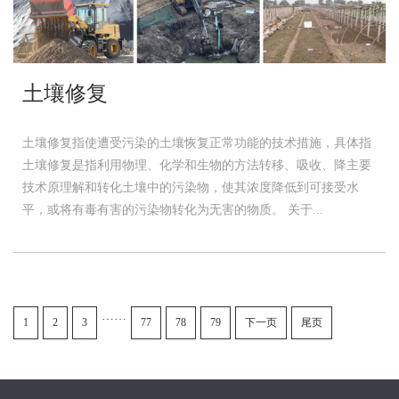
土壤修复
土壤修复指使遭受污染的土壤恢复正常功能的技术措施，具体指
土壤修复是指利用物理、化学和生物的方法转移、吸收、降主要
技术原理解和转化土壤中的污染物，使其浓度降低到可接受水
平，或将有毒有害的污染物转化为无害的物质。 关于...
……
1
2
3
77
78
79
下一页
尾页