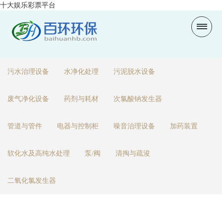
十大娱乐彩票平台
污水治理设备
水净化处理
污泥脱水设备
废气净化设备
药剂与耗材
次氯酸钠发生器
管道与管件
电器与控制柜
噪音治理设备
加药装置
软化水及高纯水处理
泵/阀
清掏与疏浚
二氧化氯发生器