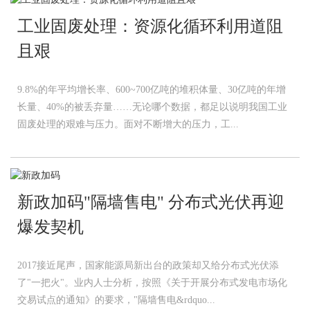
工业固废处理：资源化循环利用道阻
且艰
9.8%的年平均增长率、600~700亿吨的堆积体量、30亿吨的年增
长量、40%的被丢弃量……无论哪个数据，都足以说明我国工业
固废处理的艰难与压力。面对不断增大的压力，工...
新政加码"隔墙售电" 分布式光伏再迎
爆发契机
2017接近尾声，国家能源局新出台的政策却又给分布式光伏添
了"一把火"。业内人士分析，按照《关于开展分布式发电市场化
交易试点的通知》的要求，"隔墙售电&rdquo...