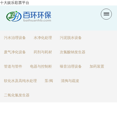
十大娱乐彩票平台
污水治理设备
水净化处理
污泥脱水设备
废气净化设备
药剂与耗材
次氯酸钠发生器
管道与管件
电器与控制柜
噪音治理设备
加药装置
软化水及高纯水处理
泵/阀
清掏与疏浚
二氧化氯发生器