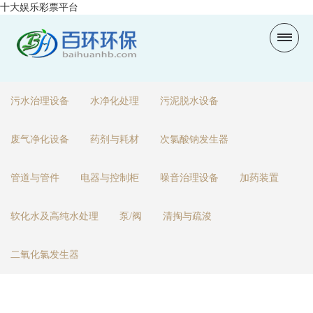
十大娱乐彩票平台
污水治理设备
水净化处理
污泥脱水设备
废气净化设备
药剂与耗材
次氯酸钠发生器
管道与管件
电器与控制柜
噪音治理设备
加药装置
软化水及高纯水处理
泵/阀
清掏与疏浚
二氧化氯发生器