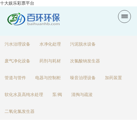
十大娱乐彩票平台
污水治理设备
水净化处理
污泥脱水设备
废气净化设备
药剂与耗材
次氯酸钠发生器
管道与管件
电器与控制柜
噪音治理设备
加药装置
软化水及高纯水处理
泵/阀
清掏与疏浚
二氧化氯发生器