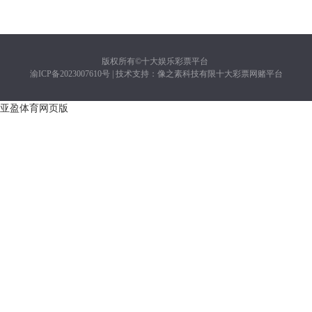
版权所有©十大娱乐彩票平台 ​​
渝ICP备2023007610号 | 技术支持：像之素科技有限十大彩票网赌平台
亚盈体育网页版