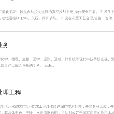
 二氧化氯发生器是自动控制运行的真空投加系统,操作安全可靠。 2. 发生系
动恒温控制,缺料、欠压、保护功能。 4. 设备布置工艺合理,管路、管件、阀
业务
用化学、物理、生物、医学、遥测、遥感、计算机等现代科技手段监视、
量作出综合评价的学科。 &nb...
处理工程
把生活污水(或城市污水)或工业废水经过深度技术处理，去除各种杂质，
，其水体无色、无味、水质清澈透明，且达到或好于国家规定的杂用水标准(