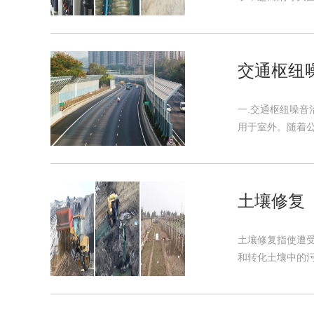
交通枢纽
一.交通枢纽噪
用于室外。随着公
土壤修复
土壤修复指使遭
和转化土壤中的污