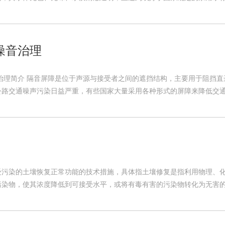
噪音治理
音治理简介 隔音屏障是位于声源与接受者之间的遮挡结构，主要用于阻挡
路交通噪声污染日益严重，有些国家大量采用各种形式的屏障来降低交通噪
受污染的土壤恢复正常功能的技术措施，具体指土壤修复是指利用物理、
染物，使其浓度降低到可接受水平，或将有毒有害的污染物转化为无害的物质