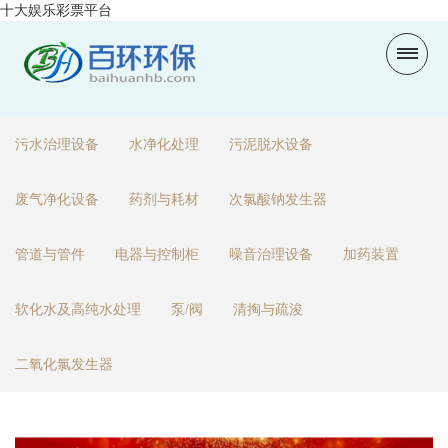
十大娱乐彩票平台
污水治理设备
水净化处理
污泥脱水设备
废气净化设备
药剂与耗材
次氯酸钠发生器
管道与管件
电器与控制柜
噪音治理设备
加药装置
软化水及高纯水处理
泵/阀
清掏与疏浚
二氧化氯发生器