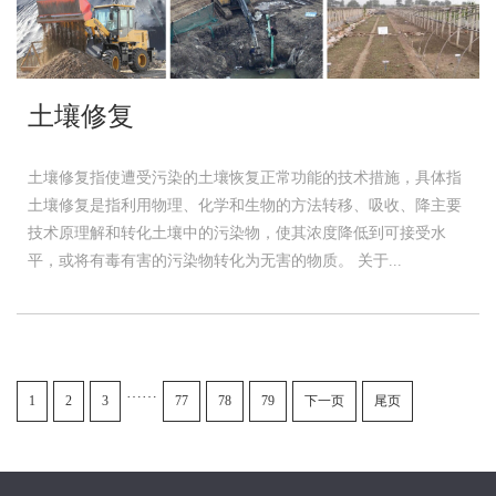
土壤修复
土壤修复指使遭受污染的土壤恢复正常功能的技术措施，具体指
土壤修复是指利用物理、化学和生物的方法转移、吸收、降主要
技术原理解和转化土壤中的污染物，使其浓度降低到可接受水
平，或将有毒有害的污染物转化为无害的物质。 关于...
……
1
2
3
77
78
79
下一页
尾页