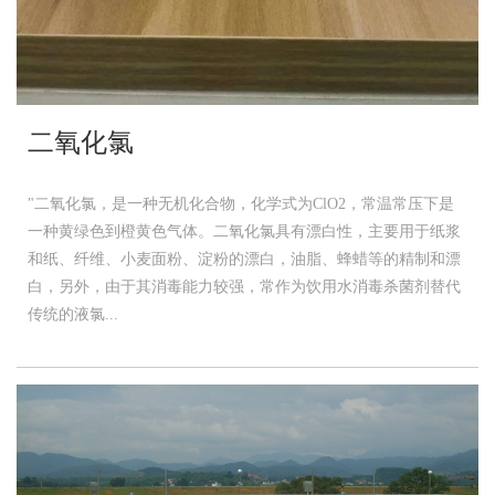
二氧化氯
"二氧化氯，是一种无机化合物，化学式为ClO2，常温常压下是
一种黄绿色到橙黄色气体。二氧化氯具有漂白性，主要用于纸浆
和纸、纤维、小麦面粉、淀粉的漂白，油脂、蜂蜡等的精制和漂
白，另外，由于其消毒能力较强，常作为饮用水消毒杀菌剂替代
传统的液氯...