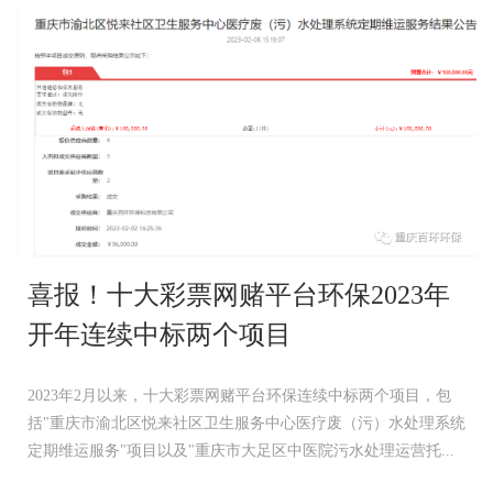
喜报！十大彩票网赌平台环保2023年
开年连续中标两个项目
2023年2月以来，十大彩票网赌平台环保连续中标两个项目，包
括"重庆市渝北区悦来社区卫生服务中心医疗废（污）水处理系统
定期维运服务"项目以及"重庆市大足区中医院污水处理运营托...