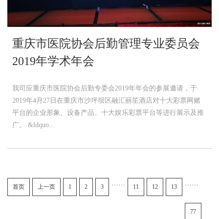
重庆市医院协会后勤管理专业委员会
2019年学术年会
我司应重庆市医院协会后勤专委会2019年年会的参展邀请，于
2019年4月27日在重庆市沙坪坝区融汇丽笙酒店对十大彩票网赌
平台的企业形象、设备产品、十大娱乐彩票平台等进行展示及推
广。 &ldquo...
……
……
首页
上一页
1
2
3
11
12
13
77