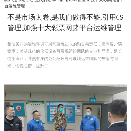
不是市场太卷,是我们做得不够,引用6S
管理,加强十大彩票网赌平台运维管理
整洁美丽的运维环境可展现运维团队的勤奋与责任，提高客户满
意度；整洁规范的仪器设备可展现运维团队的专业和严谨，延长
使用寿命；井然有序的办公场环境可展现运维团队的热情与阳
光，愉悦心情，提升工...