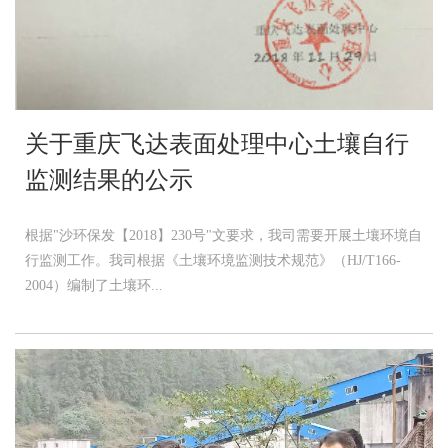
关于重庆飞达表面处理中心土壤自行
监测结果的公示
根据"沙环保发【2018】230号"文要求，我司需要开展土壤环境自
行监测工作。我司根据《土壤环境监测技术规范》（HJ/T166-
2004）编制了土壤环...