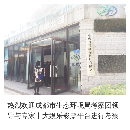
热烈欢迎成都市生态环境局考察团领
导与专家十大娱乐彩票平台进行考察