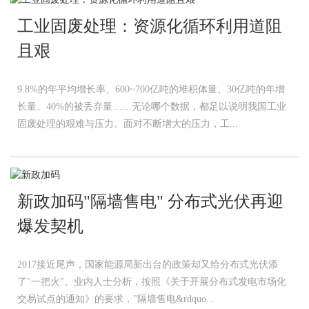
工业固废处理：资源化循环利用道阻
且艰
9.8%的年平均增长率、600~700亿吨的堆积体量、30亿吨的年增
长量、40%的被丢弃量……无论哪个数据，都足以说明我国工业
固废处理的艰难与压力。面对不断增大的压力，工...
新政加码"隔墙售电" 分布式光伏再迎
爆发契机
2017接近尾声，国家能源局新出台的政策却又给分布式光伏添
了"一把火"。业内人士分析，按照《关于开展分布式发电市场化
交易试点的通知》的要求，"隔墙售电&rdquo...