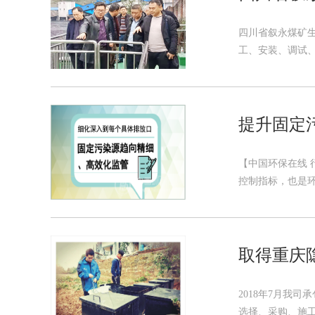
四川省叙永煤矿
工、安装、调试、
提升固定
【中国环保在线 
控制指标，也是环
取得重庆
2018年7月我
选择、采购、施工