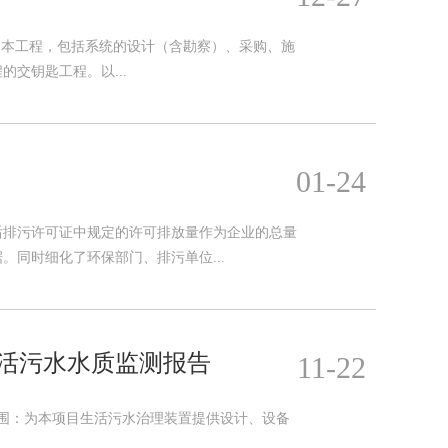
建本工程，包括系统的设计（含勘察）、采购、施
交钥匙工程。以...
01-24
后排污许可证中规定的许可排放量作为企业的总量
同时细化了环保部门、排污单位...
活污水水质监测报告
11-22
范围：为本项目生活污水治理装置提供设计、设备