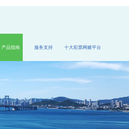
产品指南
服务支持
十大彩票网赌平台