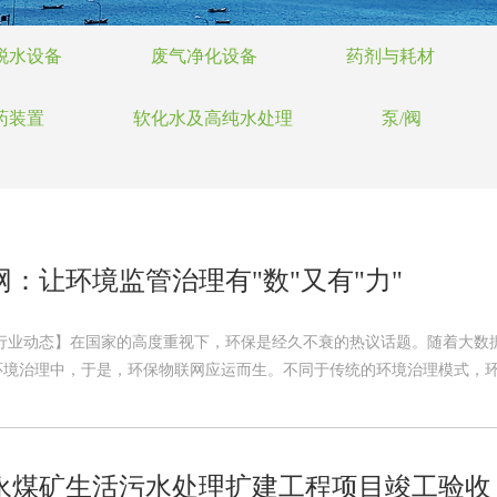
脱水设备
废气净化设备
药剂与耗材
药装置
软化水及高纯水处理
泵/阀
：让环境监管治理有"数"又有"力"
 行业动态】在国家的高度重视下，环保是经久不衰的热议话题。随着大数
境治理中，于是，环保物联网应运而生。不同于传统的环境治理模式，环保
永煤矿生活污水处理扩建工程项目竣工验收