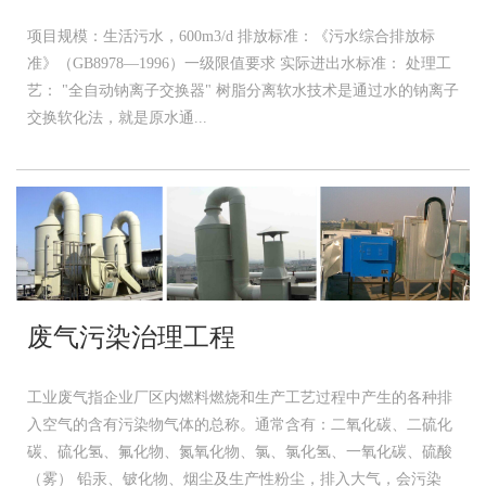
项目规模：生活污水，600m3/d 排放标准：《污水综合排放标
准》（GB8978—1996）一级限值要求 实际进出水标准： 处理工
艺： "全自动钠离子交换器" 树脂分离软水技术是通过水的钠离子
交换软化法，就是原水通...
废气污染治理工程
工业废气指企业厂区内燃料燃烧和生产工艺过程中产生的各种排
入空气的含有污染物气体的总称。通常含有：二氧化碳、二硫化
碳、硫化氢、氟化物、氮氧化物、氯、氯化氢、一氧化碳、硫酸
（雾） 铅汞、铍化物、烟尘及生产性粉尘，排入大气，会污染