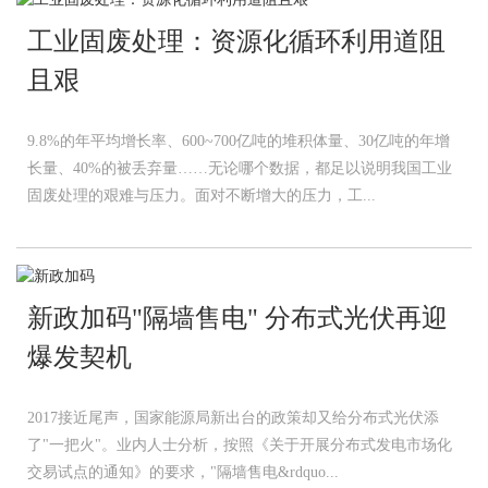
工业固废处理：资源化循环利用道阻
且艰
9.8%的年平均增长率、600~700亿吨的堆积体量、30亿吨的年增
长量、40%的被丢弃量……无论哪个数据，都足以说明我国工业
固废处理的艰难与压力。面对不断增大的压力，工...
新政加码"隔墙售电" 分布式光伏再迎
爆发契机
2017接近尾声，国家能源局新出台的政策却又给分布式光伏添
了"一把火"。业内人士分析，按照《关于开展分布式发电市场化
交易试点的通知》的要求，"隔墙售电&rdquo...