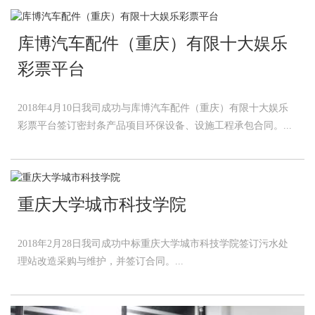
库博汽车配件（重庆）有限十大娱乐
彩票平台
2018年4月10日我司成功与库博汽车配件（重庆）有限十大娱乐
彩票平台签订密封条产品项目环保设备、设施工程承包合同。...
重庆大学城市科技学院
2018年2月28日我司成功中标重庆大学城市科技学院签订污水处
理站改造采购与维护，并签订合同。...