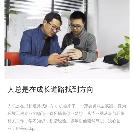
人总是在成长道路找到方向
人总是在成长道路找到方向 机会来了，一定要勇敢去实践。身为
环境工程专业的杨飞一直怀揣着创业梦想，从毕业就从事与环保
相关工作，学习知识，积攒经验。多年后他毅然辞职，决心创
业，但是&ldq...