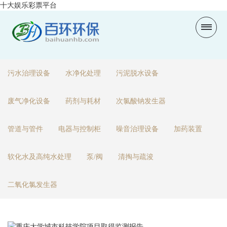
十大娱乐彩票平台
污水治理设备
水净化处理
污泥脱水设备
废气净化设备
药剂与耗材
次氯酸钠发生器
管道与管件
电器与控制柜
噪音治理设备
加药装置
软化水及高纯水处理
泵/阀
清掏与疏浚
二氧化氯发生器