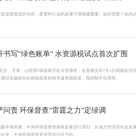
设深度推进的当前，废塑料行业的发展可谓艰难重重。如何突围？业内认为
杆书写"绿色账单" 水资源税试点首次扩围
，北京、天津、山西等9省份将开征水资源税，这是继去年7月1日我国在
通过实施差别化税收政策和相关减免税政策，既抑制不合理用...
严问责 环保督查"雷霆之力"定绿调
问题本身来看，中央环保督查就很有必要进行清扫；从地方经济的长远发展
出发，中央环保督查是传导治污压力的...