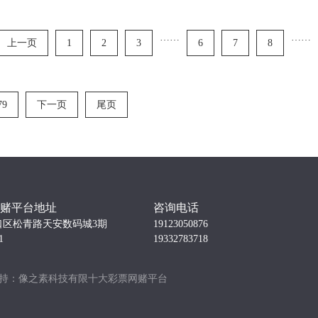
……
……
上一页
1
2
3
6
7
8
79
下一页
尾页
赌平台地址
咨询电话
口区松青路天安数码城3期
19123050876
1
19332783718
| 技术支持：像之素科技有限十大彩票网赌平台