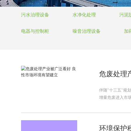
污水治理设备
水净化处理
污泥
电器与控制柜
噪音治理设备
加
危废处理
伴随"十三五"
增量危废进入市场。
环境保护