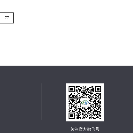
77
关注官方微信号