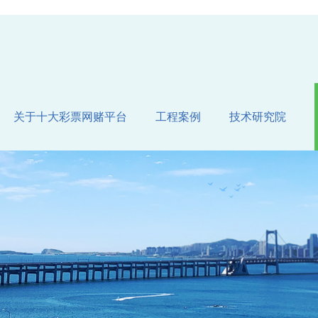
关于十大彩票网赌平台
工程案例
技术研究院