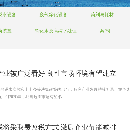
脱水设备
废气净化设备
药剂与耗材
药装置
软化水及高纯水处理
泵/阀
产业被广泛看好 良性市场环境有望建立
规划的逐步实施和土十条等法规政策的出台，危废产业发展持续升温。在危
到2020年，我国危废市场有望形...
税将采取费改税方式 激励企业节能减排