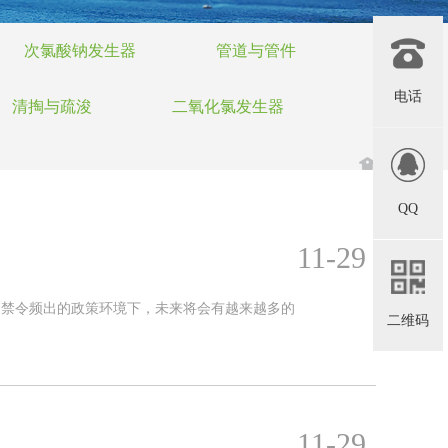
次氯酸钠发生器
管道与管件
电话
清掏与疏浚
二氧化氯发生器
QQ
11-29
废禁令频出的政策环境下，未来将会有越来越多的
二维码
11-29