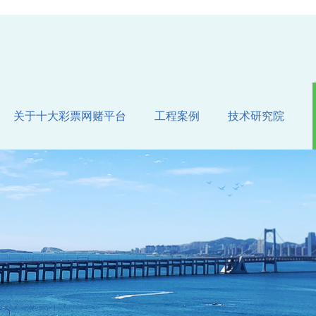
关于十大彩票网赌平台
工程案例
技术研究院