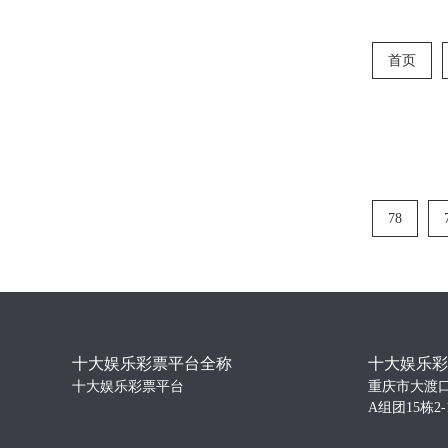
首页
78
十大娱乐彩票平台全称
十大娱乐彩
十大娱乐彩票平台
重庆市大渡
A组团15栋2-