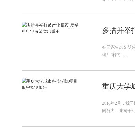
多措并举
在国家生态文明建
建厂"转向"...
重庆大学
2018年2月，
同努力，我司于5月