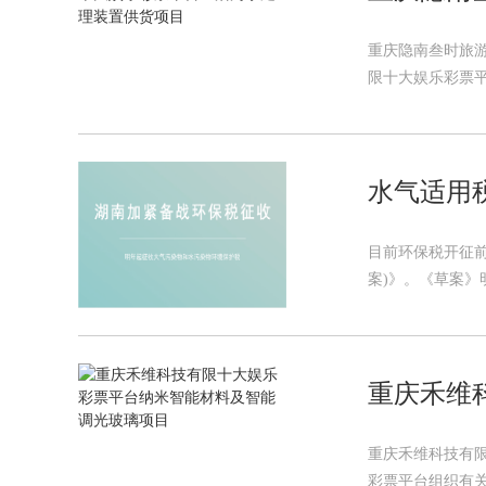
重庆隐南叁时旅游
限十大娱乐彩票平
水气适用
目前环保税开征
案)》。《草案》
重庆禾维
重庆禾维科技有限
彩票平台组织有关