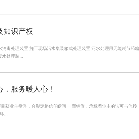
及知识产权
水消毒处理装置 施工现场污水集装箱式处理装置 污水处理用无能耗节药箱
水处理装...
心，服务暖人心！
项目获业主赞誉，合影定格信任瞬间 一面锦旗，承载着业主的认可与信赖
...