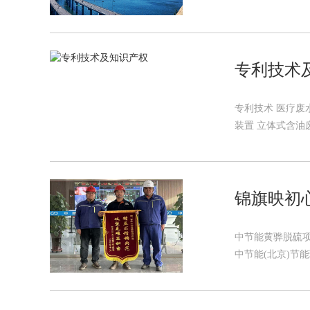
专利技术
专利技术 医疗废
装置 立体式含油废
锦旗映初
中节能黄骅脱硫
中节能(北京)节能环