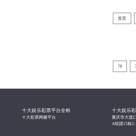
首页
78
十大娱乐彩票平台全称
十大娱乐彩
十大彩票网赌平台
重庆市大渡
A组团15栋2-