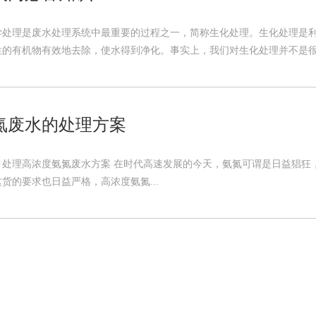
学处理是废水处理系统中最重要的过程之一，简称生化处理。生化处理是
的有机物有效地去除，使水得到净化。事实上，我们对生化处理并不是很陌
氮废水的处理方案
）处理高浓度氨氮废水方案 在时代高速发展的今天，氨氮可谓是日益猖狂
货的要求也日益严格，高浓度氨氮...