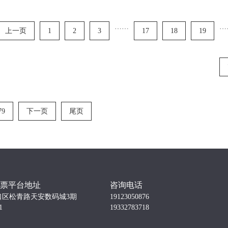
……
…
上一页
1
2
3
17
18
19
79
下一页
尾页
票平台地址
咨询电话
口区松青路天安数码城3期
19123050876
1
19332783718