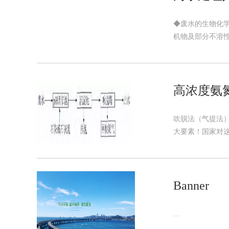
◆废水的生物化
机物及部分不溶性
高浓度氨
吹脱法（气提法
大要素！国家对这
Banner
...