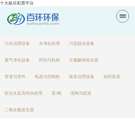
十大娱乐彩票平台
污水治理设备
水净化处理
污泥脱水设备
废气净化设备
药剂与耗材
次氯酸钠发生器
管道与管件
电器与控制柜
噪音治理设备
加药装置
软化水及高纯水处理
泵/阀
清掏与疏浚
二氧化氯发生器