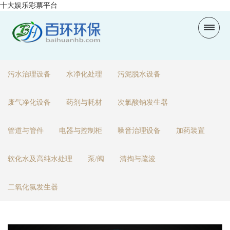
十大娱乐彩票平台
污水治理设备
水净化处理
污泥脱水设备
废气净化设备
药剂与耗材
次氯酸钠发生器
管道与管件
电器与控制柜
噪音治理设备
加药装置
软化水及高纯水处理
泵/阀
清掏与疏浚
二氧化氯发生器