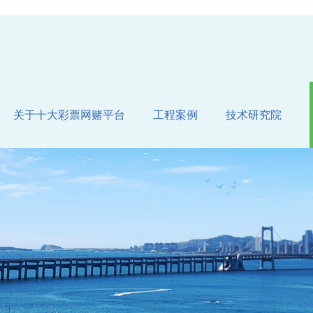
关于十大彩票网赌平台
工程案例
技术研究院