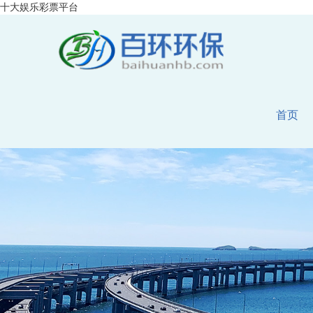
十大娱乐彩票平台
首页