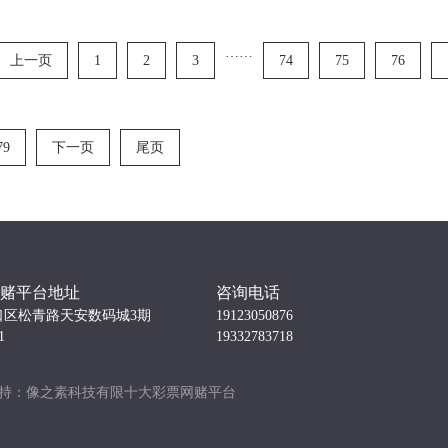
……
上一页
1
2
3
74
75
76
79
下一页
尾页
赌平台地址
咨询电话
口区松青路天安数码城3期
19123050876
1
19332783718
| 技术支持：像之素科技有限十大彩票网赌平台