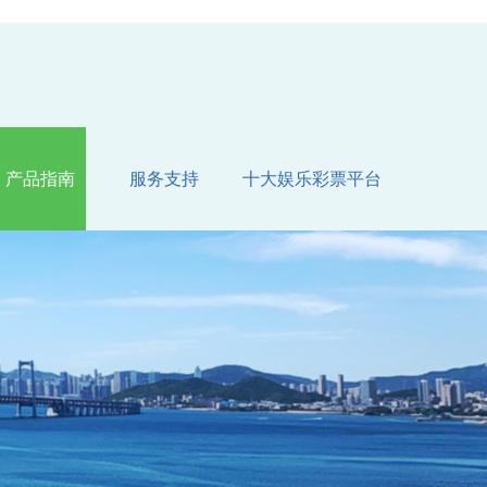
产品指南
服务支持
十大娱乐彩票平台