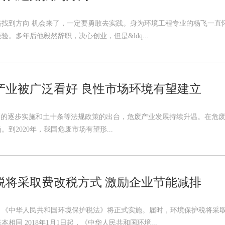
路找到方向 机会来了，一定要勇敢去实践。身为环境工程专业的杨飞一直
验。多年后他毅然辞职，决心创业，但是&ldq...
产业被广泛看好 良性市场环境有望建立
规划的逐步实施和土十条等法规政策的出台，危废产业发展持续升温。在危
到2020年，我国危废市场有望形...
税将采取费改税方式 激励企业节能减排
日起，《中华人民共和国环境保护税法》将正式实施。届时，环境保护税将
相同 2018年1月1日起，《中华人民共和国环境...