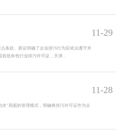
11-29
重点条款。新证明确了企业排污行为应依法遵守并
首批有色行业排污许可证，天津...
11-28
治水"局面的管理模式，明确将排污许可证作为企