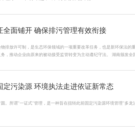
证全面铺开 确保排污管理有效衔接
染物排放许可制，是生态环保领域的一项重要改革任务，也是新环保法的
务，推动企业由原来的被动接受监管转变为主动遵纪守法。 湖南颁发全国
固定污染源 环境执法走进依证新常态
圆。所谓"一证式"管理，是一种旨在扭转此前固定污染源环境管理"多龙