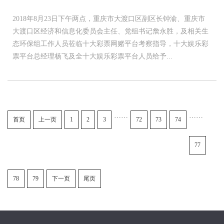
2018年8月23日下午两点，重庆市大渡口区副区长钟渝、重庆市
大渡口区经济和信息化委员会主任、党组书记詹永胜，及相关生
态环保组工作人员莅临十大彩票网赌平台考察指导，十大娱乐彩
票平台总经理杨飞及全十大娱乐彩票平台人员给予...
……
……
首页
上一页
1
2
3
72
73
74
77
78
79
下一页
尾页