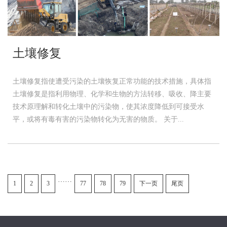
土壤修复
土壤修复指使遭受污染的土壤恢复正常功能的技术措施，具体指
土壤修复是指利用物理、化学和生物的方法转移、吸收、降主要
技术原理解和转化土壤中的污染物，使其浓度降低到可接受水
平，或将有毒有害的污染物转化为无害的物质。 关于...
……
1
2
3
77
78
79
下一页
尾页