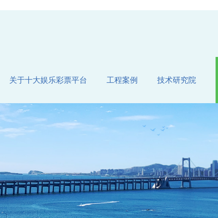
关于十大娱乐彩票平台
工程案例
技术研究院