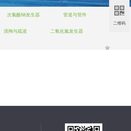
次氯酸钠发生器
管道与管件
二维码
清掏与疏浚
二氧化氯发生器