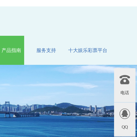
产品指南
服务支持
十大娱乐彩票平台
电话
QQ