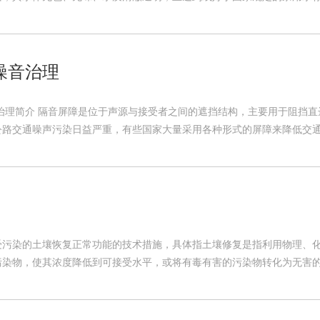
噪音治理
音治理简介 隔音屏障是位于声源与接受者之间的遮挡结构，主要用于阻挡
路交通噪声污染日益严重，有些国家大量采用各种形式的屏障来降低交通噪
受污染的土壤恢复正常功能的技术措施，具体指土壤修复是指利用物理、
染物，使其浓度降低到可接受水平，或将有毒有害的污染物转化为无害的物质