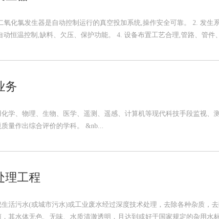
 二氧化氯发生器是自动控制运行的真空投加系统,操作安全可靠。 2. 发生系
动恒温控制,缺料、欠压、保护功能。 4. 设备布置工艺合理,管路、管件、阀
业务
用化学、物理、生物、医学、遥测、遥感、计算机等现代科技手段监视、
量作出综合评价的学科。 &nb...
处理工程
把生活污水(或城市污水)或工业废水经过深度技术处理，去除各种杂质，
，其水体无色、无味、水质清澈透明，且达到或好于国家规定的杂用水标准(