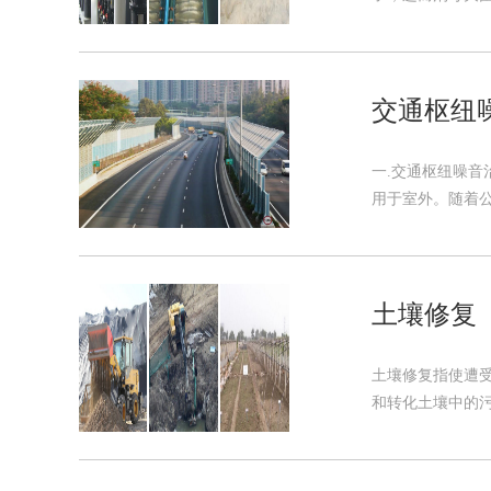
交通枢纽
一.交通枢纽噪
用于室外。随着公
土壤修复
土壤修复指使遭
和转化土壤中的污