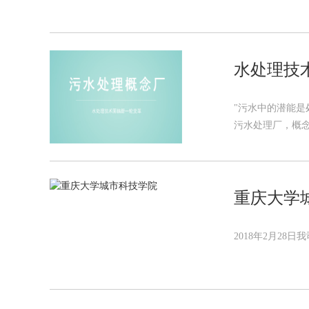
水处理技
"污水中的潜能是
污水处理厂，概念
重庆大学
2018年2月2