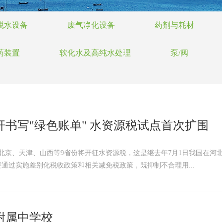
脱水设备
废气净化设备
药剂与耗材
药装置
软化水及高纯水处理
泵/阀
杆书写"绿色账单" 水资源税试点首次扩围
，北京、天津、山西等9省份将开征水资源税，这是继去年7月1日我国在
通过实施差别化税收政策和相关减免税政策，既抑制不合理用...
附属中学校