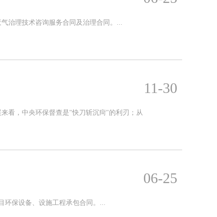
气治理技术咨询服务合同及治理合同。...
11-30
来看，中央环保督查是"快刀斩沉疴"的利刃；从
06-25
目环保设备、设施工程承包合同。...