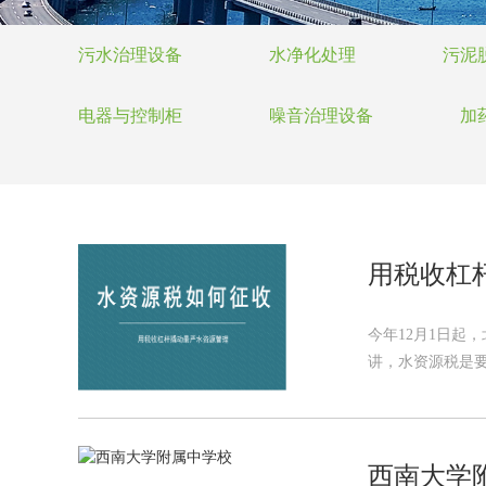
污水治理设备
水净化处理
污泥
电器与控制柜
噪音治理设备
加
用税收杠
今年12月1日起
讲，水资源税是要
西南大学