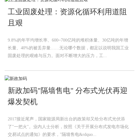
工业固废处理：资源化循环利用道阻
且艰
9.8%的年平均增长率、600~700亿吨的堆积体量、30亿吨的年增
长量、40%的被丢弃量……无论哪个数据，都足以说明我国工业
固废处理的艰难与压力。面对不断增大的压力，工...
新政加码"隔墙售电" 分布式光伏再迎
爆发契机
2017接近尾声，国家能源局新出台的政策却又给分布式光伏添
了"一把火"。业内人士分析，按照《关于开展分布式发电市场化
交易试点的通知》的要求，"隔墙售电&rdquo...