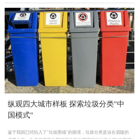
纵观四大城市样板 探索垃圾分类"中
国模式"
鉴于我国已经陷入了"垃圾围城"的困境，垃圾分类是迫在眉睫的