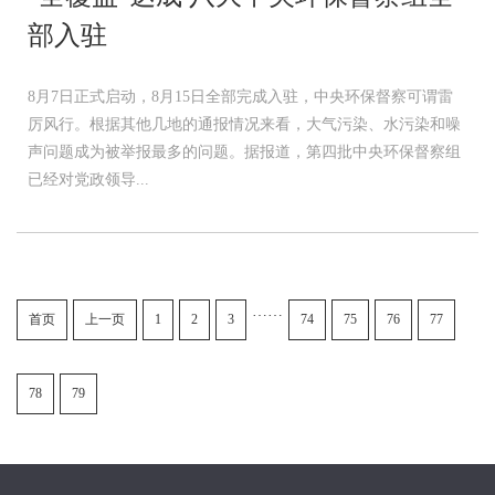
部入驻
8月7日正式启动，8月15日全部完成入驻，中央环保督察可谓雷
厉风行。根据其他几地的通报情况来看，大气污染、水污染和噪
声问题成为被举报最多的问题。据报道，第四批中央环保督察组
已经对党政领导...
……
首页
上一页
1
2
3
74
75
76
77
78
79