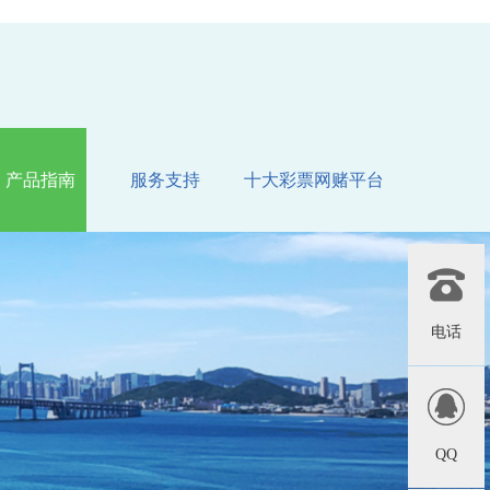
产品指南
服务支持
十大彩票网赌平台
电话
QQ