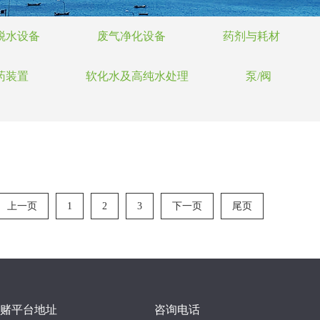
脱水设备
废气净化设备
药剂与耗材
药装置
软化水及高纯水处理
泵/阀
上一页
1
2
3
下一页
尾页
赌平台地址
咨询电话