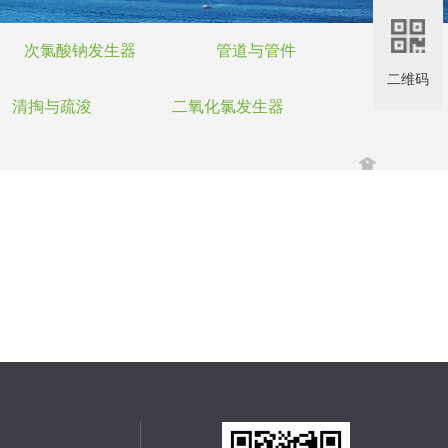
次氯酸钠发生器
管道与管件
二维码
清掏与疏浚
二氧化氯发生器