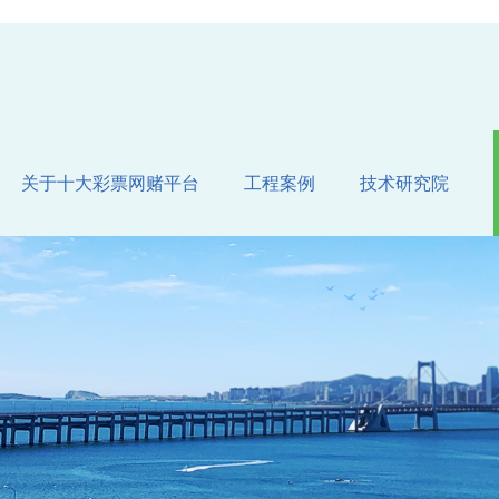
关于十大彩票网赌平台
工程案例
技术研究院