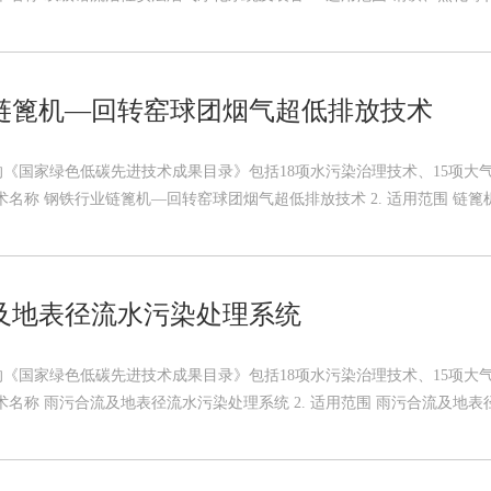
链篦机—回转窑球团烟气超低排放技术
《国家绿色低碳先进技术成果目录》包括18项水污染治理技术、15项大气
技术名称 钢铁行业链篦机—回转窑球团烟气超低排放技术 2. 适用范围 链篦机
及地表径流水污染处理系统
《国家绿色低碳先进技术成果目录》包括18项水污染治理技术、15项大气
技术名称 雨污合流及地表径流水污染处理系统 2. 适用范围 雨污合流及地表径