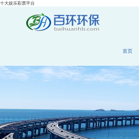
十大娱乐彩票平台
首页