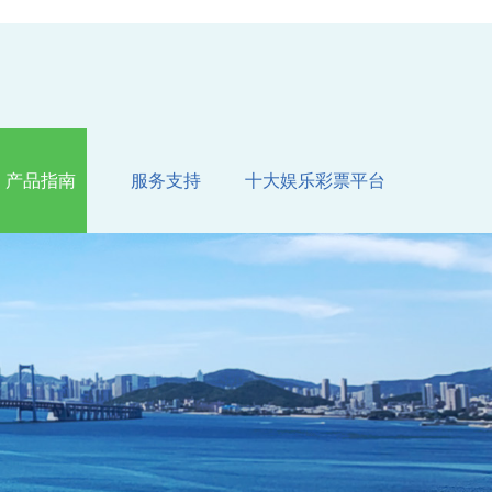
产品指南
服务支持
十大娱乐彩票平台