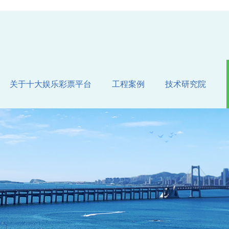
关于十大娱乐彩票平台
工程案例
技术研究院