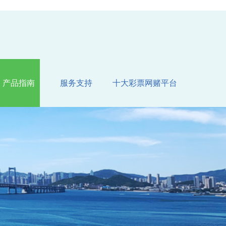
产品指南
服务支持
十大彩票网赌平台