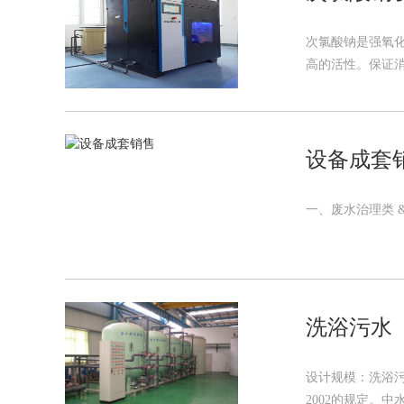
次氯酸钠是强氧
高的活性。保证消
设备成套
一、废水治理类 &.
洗浴污水
设计规模：洗浴污水
2002的规定。