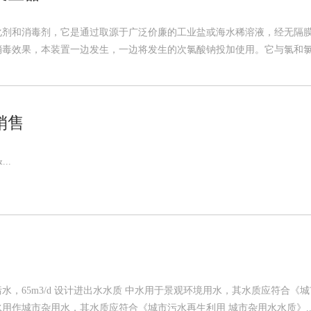
化剂和消毒剂，它是通过取源于广泛价廉的工业盐或海水稀溶液，经无隔
毒效果，本装置一边发生，一边将发生的次氯酸钠投加使用。它与氯和氯的
销售
..
，65m3/d 设计进出水水质 中水用于景观环境用水，其水质应符合《城市污
中水用作城市杂用水，其水质应符合《城市污水再生利用 城市杂用水水质》..